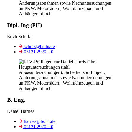
Dipl.-Ing (FH)
Erich Schulz
schulz@bs-hi.de
05121 2920 – 0
B. Eng.
Daniel Harries
harries@bs-hi.de
05121 2920 – 0